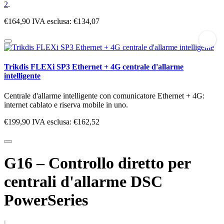
2
.
€164,90
IVA esclusa: €134,07
Trikdis FLEXi SP3 Ethernet + 4G centrale d'allarme
intelligente
Centrale d'allarme intelligente con comunicatore Ethernet + 4G:
internet cablato e riserva mobile in uno.
€199,90
IVA esclusa: €162,52
G16 – Controllo diretto per
centrali d'allarme DSC
PowerSeries