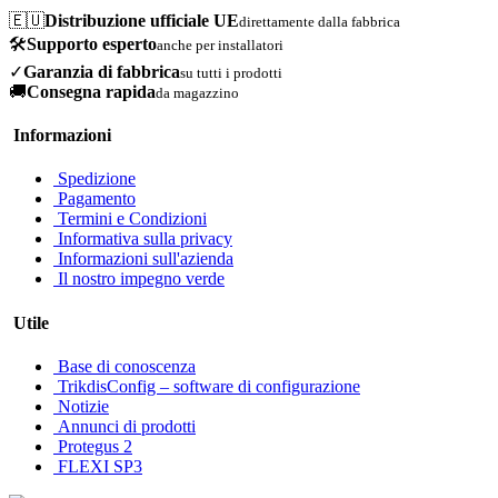
🇪🇺
Distribuzione ufficiale UE
direttamente dalla fabbrica
🛠️
Supporto esperto
anche per installatori
✓
Garanzia di fabbrica
su tutti i prodotti
🚚
Consegna rapida
da magazzino
Informazioni
Spedizione
Pagamento
Termini e Condizioni
Informativa sulla privacy
Informazioni sull'azienda
Il nostro impegno verde
Utile
Base di conoscenza
TrikdisConfig – software di configurazione
Notizie
Annunci di prodotti
Protegus 2
FLEXI SP3