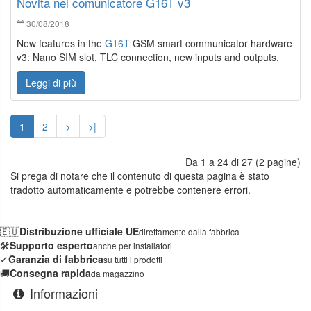
Novità nel comunicatore G16T v3
30/08/2018
New features in the
G16T
GSM smart communicator hardware
v3: Nano SIM slot, TLC connection, new inputs and outputs.
Leggi di più
1
2
>
>|
Da 1 a 24 di 27 (2 pagine)
Si prega di notare che il contenuto di questa pagina è stato
tradotto automaticamente e potrebbe contenere errori.
🇪🇺
Distribuzione ufficiale UE
direttamente dalla fabbrica
🛠️
Supporto esperto
anche per installatori
✓
Garanzia di fabbrica
su tutti i prodotti
🚚
Consegna rapida
da magazzino
Informazioni