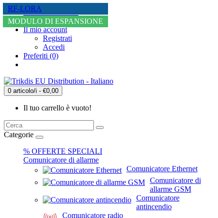
ETHERNET
WIFI
WIFI + 4G
ETHERNET + 4G
ETHERNET + 4G
MODULO DI ESPANSIONE
MODULO DI ESPANSIONE
RF-LORA
RF-LORA
RF-LORA
+36 20 234 6667
info@trikdis.hu
-44% SCONTO
-44% SCONTO
MODULO DI ESPANSIONE
MODULO DI ESPANSIONE
MODULO DI ESPANSIONE
Il mio account
Registrati
Accedi
Preferiti (0)
0 articolo/i - €0,00
Il tuo carrello è vuoto!
Categorie
% OFFERTE SPECIALI
Comunicatore di allarme
Comunicatore Ethernet
Comunicatore di
allarme GSM
Comunicatore
antincendio
Comunicatore radio