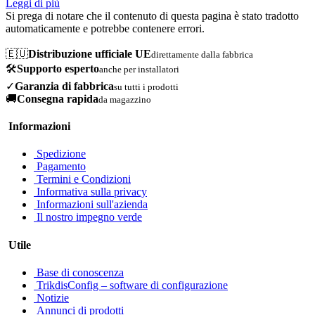
Leggi di più
Si prega di notare che il contenuto di questa pagina è stato tradotto
automaticamente e potrebbe contenere errori.
🇪🇺
Distribuzione ufficiale UE
direttamente dalla fabbrica
🛠️
Supporto esperto
anche per installatori
✓
Garanzia di fabbrica
su tutti i prodotti
🚚
Consegna rapida
da magazzino
Informazioni
Spedizione
Pagamento
Termini e Condizioni
Informativa sulla privacy
Informazioni sull'azienda
Il nostro impegno verde
Utile
Base di conoscenza
TrikdisConfig – software di configurazione
Notizie
Annunci di prodotti