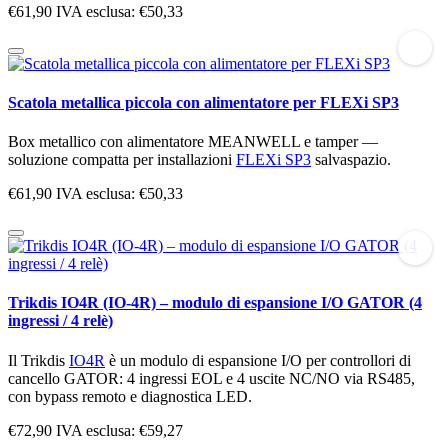
€61,90
IVA esclusa: €50,33
Scatola metallica piccola con alimentatore per FLEXi SP3
Box metallico con alimentatore MEANWELL e tamper —
soluzione compatta per installazioni
FLEXi SP3
salvaspazio.
€61,90
IVA esclusa: €50,33
Trikdis IO4R (IO-4R) – modulo di espansione I/O GATOR (4
ingressi / 4 relè)
Il Trikdis
IO4R
è un modulo di espansione I/O per controllori di
cancello GATOR: 4 ingressi EOL e 4 uscite NC/NO via RS485,
con bypass remoto e diagnostica LED.
€72,90
IVA esclusa: €59,27