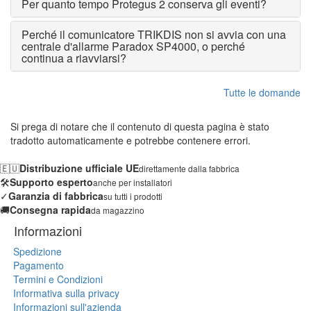
Per quanto tempo Protegus 2 conserva gli eventi?
Perché il comunicatore TRIKDIS non si avvia con una
centrale d'allarme Paradox SP4000, o perché
continua a riavviarsi?
Tutte le domande
Si prega di notare che il contenuto di questa pagina è stato
tradotto automaticamente e potrebbe contenere errori.
🇪🇺
Distribuzione ufficiale UE
direttamente dalla fabbrica
🛠️
Supporto esperto
anche per installatori
✓
Garanzia di fabbrica
su tutti i prodotti
🚚
Consegna rapida
da magazzino
Informazioni
Spedizione
Pagamento
Termini e Condizioni
Informativa sulla privacy
Informazioni sull'azienda